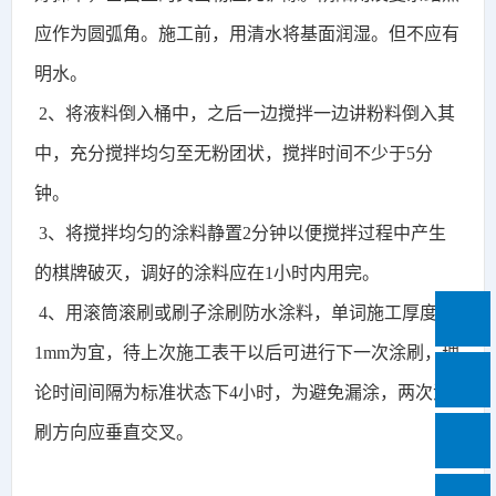
应作为圆弧角。施工前，用清水将基面润湿。但不应有
明水。
2、
将液料倒入桶中，之后一边搅拌一边讲粉料倒入其
中，充分搅拌均匀至无粉团状，搅拌时间不少于
5
分
钟。
3、
将搅拌均匀的涂料静置
2
分钟以便搅拌过程中产生
的棋牌破灭，调好的涂料应在
1
小时内用完。
4、
用滚筒滚刷或刷子涂刷防水涂料，单词施工厚度以
1mm
为宜，待上次施工表干以后可进行下一次涂刷，理
论时间间隔为标准状态下
4
小时，为避免漏涂，两次涂
刷方向应垂直交叉。