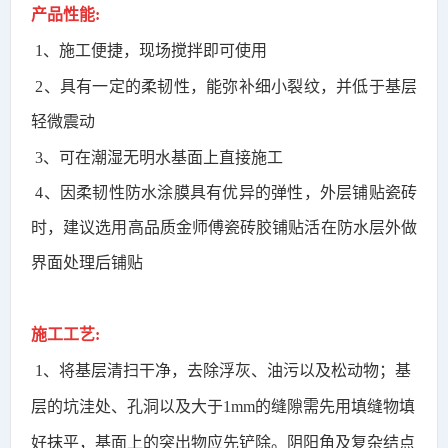
产品性能:
1、
施工便捷，现场搅拌即可使用
2、
具有一定的柔韧性，能弥补细小裂纹，并低于基层
轻微震动
3、
可在潮湿无明水基面上直接施工
4、
因柔韧性防水涂膜具有优异的弹性，外层铺贴瓷砖
时，建议选用高品质金师傅瓷砖胶铺贴活在防水层外做
界面处理后铺贴
施工工艺:
1、
将基层清扫干净，去除浮灰、油污以及松动物；基
层的坑洼处、孔洞以及大于
1mm
的缝隙需先用填缝物填
好抹平，基面上的突出物应先铲除。阴阳角及复杂结点